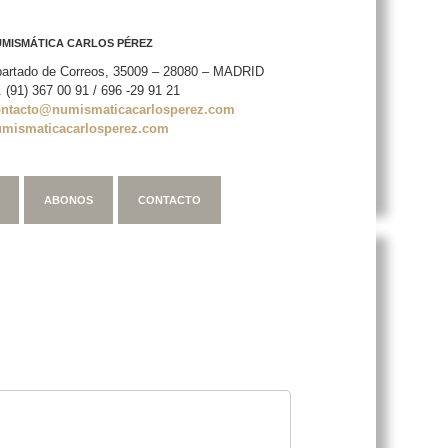
MISMÁTICA CARLOS PÉREZ
artado de Correos, 35009 – 28080 – MADRID
. (91) 367 00 91 / 696 -29 91 21
ontacto@numismaticacarlosperez.com
umismaticacarlosperez.com
ABONOS
CONTACTO