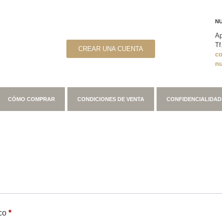
NU
Ap
Tf
CREAR UNA CUENTA
c
n
CÓMO COMPRAR
CONDICIONES DE VENTA
CONFIDENCIALIDAD
ico
*